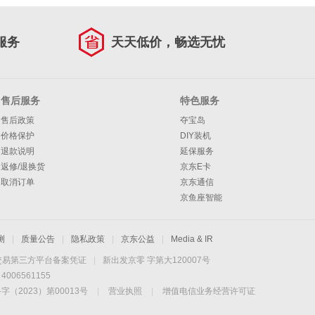
服务
天天低价，畅选无忧
售后服务
特色服务
售后政策
夺宝岛
价格保护
DIY装机
退款说明
延保服务
返修/退换货
京东E卡
取消订单
京东通信
京鱼座智能
测
|
质量公告
|
隐私政策
|
京东公益
|
Media & IR
交易第三方平台备案凭证
|
新出发京零 字第大120007号
06561155
2023）第00013号
|
营业执照
|
增值电信业务经营许可证