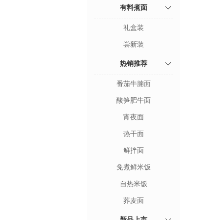
有料煮面
礼盒装
尝新装
热销推荐
番茄牛腩面
酸笋肥牛面
宵夜面
热干面
鲜拌面
免煮鲜米饭
自热米饭
荞麦面
新品上市