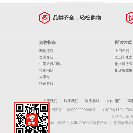
品类齐全，轻松购物
购物指南
配送方式
购物流程
上门自提
会员介绍
211限时达
生活旅行/团购
配送服务查
常见问题
配送费收取
大家电
联系客服
关于我们
|
联系我们
|
联系客服
|
合作招商
|
商
京公网安备 11000002000088号
|
京ICP备1104170
互联网出版许
Copyright © 2004 -
2026
京东JINGDONG 版权所有
|
消费者维权热