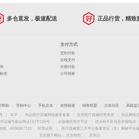
多仓直发，极速配送
正品行货，精致
支付方式
货到付款
在线支付
询
分期付款
标准
公司转账
家帮助
|
营销中心
|
手机京东
|
友情链接
|
销售联盟
|
京东社区
|
风险监
4号
|
ICP
|
药品医疗器械网络服务备案
|
自营医疗器械经营资质
|
药品网络
可证编号新出网证(京)字150号
|
出版物经营许可证
|
违法和不良信息举报电话：40
线：4006067733
经营证照
|
医疗器械第三方平台备案凭证（京）网械平台备字（
京东旗下网站：
京东钱包
|
京东云