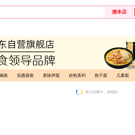
碗装
实惠袋装
美味拌面
自热系列
热干面
儿童面
努力加载中，请稍后...