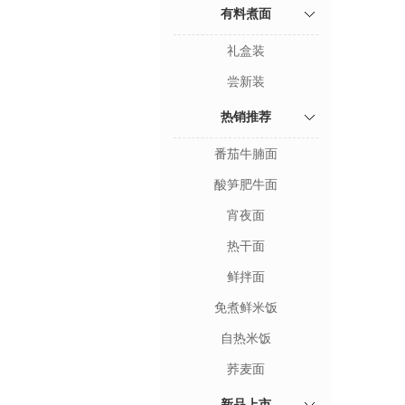
有料煮面
礼盒装
尝新装
热销推荐
番茄牛腩面
酸笋肥牛面
宵夜面
热干面
鲜拌面
免煮鲜米饭
自热米饭
荞麦面
新品上市