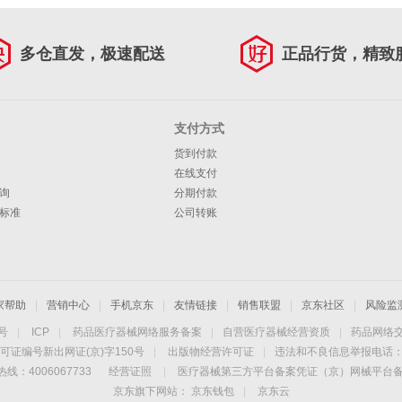
多仓直发，极速配送
正品行货，精致
支付方式
货到付款
在线支付
询
分期付款
标准
公司转账
家帮助
|
营销中心
|
手机京东
|
友情链接
|
销售联盟
|
京东社区
|
风险监
4号
|
ICP
|
药品医疗器械网络服务备案
|
自营医疗器械经营资质
|
药品网络
可证编号新出网证(京)字150号
|
出版物经营许可证
|
违法和不良信息举报电话：40
线：4006067733
经营证照
|
医疗器械第三方平台备案凭证（京）网械平台备字（
京东旗下网站：
京东钱包
|
京东云