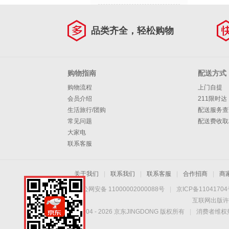
品类齐全，轻松购物
购物指南
配送方式
购物流程
上门自提
会员介绍
211限时达
生活旅行/团购
配送服务查
常见问题
配送费收取
大家电
联系客服
关于我们
|
联系我们
|
联系客服
|
合作招商
|
商
京公网安备 11000002000088号
|
京ICP备1104170
互联网出版许
Copyright © 2004 -
2026
京东JINGDONG 版权所有
|
消费者维权热