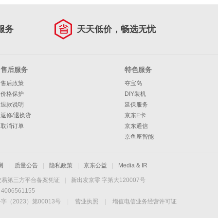
服务
天天低价，畅选无忧
售后服务
特色服务
售后政策
夺宝岛
价格保护
DIY装机
退款说明
延保服务
返修/退换货
京东E卡
取消订单
京东通信
京鱼座智能
测
|
质量公告
|
隐私政策
|
京东公益
|
Media & IR
交易第三方平台备案凭证
|
新出发京零 字第大120007号
06561155
2023）第00013号
|
营业执照
|
增值电信业务经营许可证