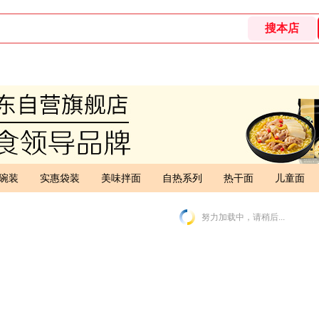
碗装
实惠袋装
美味拌面
自热系列
热干面
儿童面
努力加载中，请稍后...